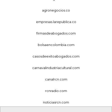
agronegocios.co
empresas.larepublica.co
firmasdeabogados.com
bolsaencolombia.com
casosdeexitoabogados.com
carnavalindustriacultural.com
canalrcn.com
rcnradio.com
noticiasrcn.com