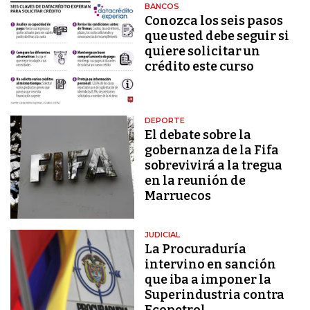
BANCOS
Conozca los seis pasos
que usted debe seguir si
quiere solicitar un
crédito este curso
DEPORTE
El debate sobre la
gobernanza de la Fifa
sobrevivirá a la tregua
en la reunión de
Marruecos
JUDICIAL
La Procuraduría
intervino en sanción
que iba a imponer la
Superindustria contra