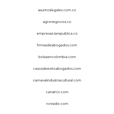
asuntoslegales.com.co
agronegocios.co
empresas.larepublica.co
firmasdeabogados.com
bolsaencolombia.com
casosdeexitoabogados.com
carnavalindustriacultural.com
canalrcn.com
rcnradio.com