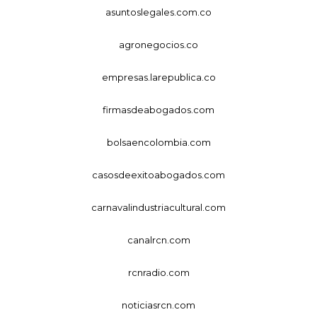
asuntoslegales.com.co
agronegocios.co
empresas.larepublica.co
firmasdeabogados.com
bolsaencolombia.com
casosdeexitoabogados.com
carnavalindustriacultural.com
canalrcn.com
rcnradio.com
noticiasrcn.com