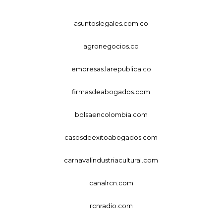
asuntoslegales.com.co
agronegocios.co
empresas.larepublica.co
firmasdeabogados.com
bolsaencolombia.com
casosdeexitoabogados.com
carnavalindustriacultural.com
canalrcn.com
rcnradio.com