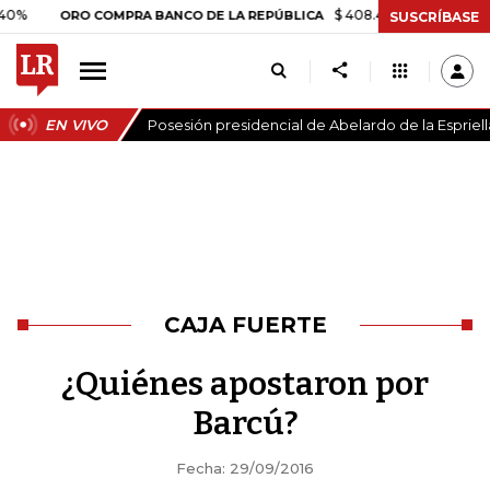
$ 408.498,97
+$ 8.753,81
+2
ORO COMPRA BANCO DE LA REPÚBLICA
SUSCRÍBASE
EN VIVO
Posesión presidencial de Abelardo de la Espriell
CAJA FUERTE
¿Quiénes apostaron por
Barcú?
Fecha: 29/09/2016