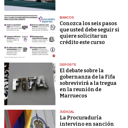
BANCOS
Conozca los seis pasos
que usted debe seguir si
quiere solicitar un
crédito este curso
DEPORTE
El debate sobre la
gobernanza de la Fifa
sobrevivirá a la tregua
en la reunión de
Marruecos
JUDICIAL
La Procuraduría
intervino en sanción