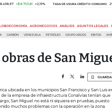
8,97
+$ 8.753,81
+2,19%
29,66%
TASA DE USURA CRÉDITO CONSUMO
LOBOECONOMÍA
AGRONEGOCIOS
ANÁLISIS
ASUNTOS LEGALES
ÍA
CARBÓN
VENEZUELA
PETRÓLEO
GRUPO ARGOS
EBITDA
AMÉ
 obras de San Migu
GUARDA
rica ubicada en los municipios San Francisco y San Luis e
 de la empresa de infraestructura Conalvías tenían que
bargo, San Miguel no está ni siquiera en pruebas, puesto
tenido muchos problemas con la operación en la zona.