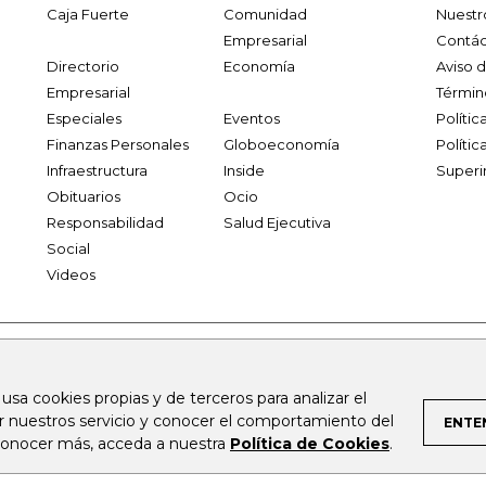
Caja Fuerte
Comunidad
Nuestr
Empresarial
Contác
Directorio
Economía
Aviso 
Empresarial
Términ
Especiales
Eventos
Políti
Finanzas Personales
Globoeconomía
Polític
Infraestructura
Inside
Superi
Obituarios
Ocio
Responsabilidad
Salud Ejecutiva
Social
Videos
.larepublica.co
firmasdeabogados.com
bolsaencolombia.com
 usa cookies propias y de terceros para analizar el
al.com
canalrcn.com
rcnradio.com
noticiasrcn.com
lafm.c
ar nuestros servicio y conocer el comportamiento del
ENTE
 conocer más, acceda a nuestra
Política de Cookies
.