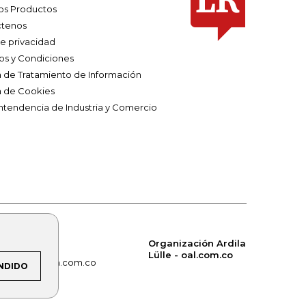
os Productos
tenos
de privacidad
os y Condiciones
ca de Tratamiento de Información
a de Cookies
ntendencia de Industria y Comercio
Organización Ardila
Lülle - oal.com.co
om.co
alerta.com.co
NDIDO