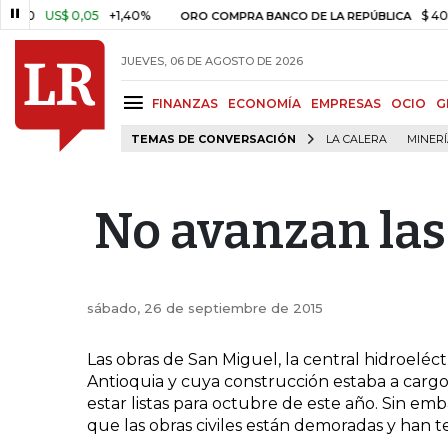
0
US$ 0,05
+1,40%
$ 408.49
ORO COMPRA BANCO DE LA REPÚBLICA
JUEVES, 06 DE AGOSTO DE 2026
FINANZAS
ECONOMÍA
EMPRESAS
OCIO
G
TEMAS DE CONVERSACIÓN
LA CALERA
MINER
No avanzan las
sábado, 26 de septiembre de 2015
Las obras de San Miguel, la central hidroeléct
Antioquia y cuya construcción estaba a cargo
estar listas para octubre de este año. Sin em
que las obras civiles están demoradas y han 