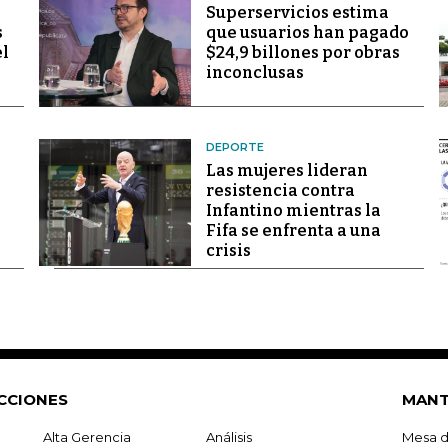
Superservicios estima
s
que usuarios han pagado
el
$24,9 billones por obras
inconclusas
DEPORTE
Las mujeres lideran
resistencia contra
Infantino mientras la
Fifa se enfrenta a una
crisis
CCIONES
MANT
Alta Gerencia
Análisis
Mesa d