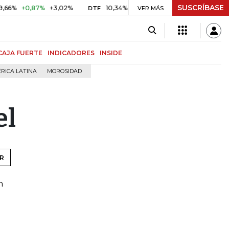
SUSCRÍBASE
+0,87%
+3,02%
10,34%
+0,10%
+0,98%
$ 416,86
DTF
VER MÁS
UVR
CAJA FUERTE
INDICADORES
INSIDE
RICA LATINA
MOROSIDAD
el
R
n