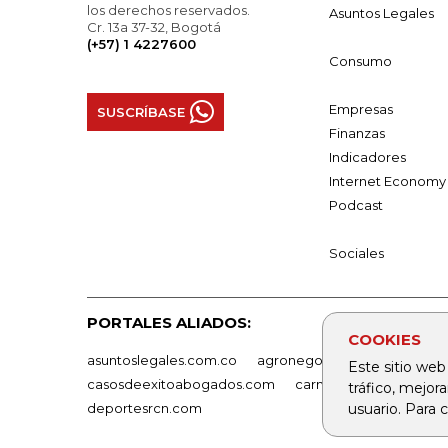
los derechos reservados.
Asuntos Legales
Cr. 13a 37-32, Bogotá
(+57) 1 4227600
Consumo
Empresas
SUSCRÍBASE
Finanzas
Indicadores
Internet Economy
Podcast
Sociales
PORTALES ALIADOS:
COOKIES
asuntoslegales.com.co
agronegocios.co
empresas
Este sitio web
casosdeexitoabogados.com
carnavalindustriacultur
tráfico, mejor
usuario. Para
deportesrcn.com