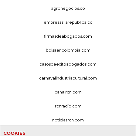
agronegocios.co
empresas.larepublica.co
firmasdeabogados.com
bolsaencolombia.com
casosdeexitoabogados.com
carnavalindustriacultural.com
canalrcn.com
rcnradio.com
noticiasrcn.com
COOKIES
lafm.com.co