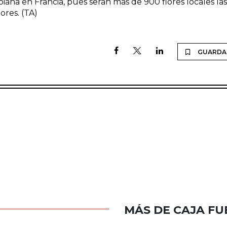
biana en Francia, pues serán más de 900 flores locales las
ores. (TA)
GUARDA
MÁS DE CAJA FU