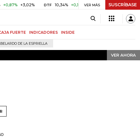
SUSCRÍBASE
VER AHORA
,87%
+3,02%
10,34%
+0,10%
+0,98%
$ 416,91
+$ 0,
DTF
VER MÁS
UVR
CAJA FUERTE
INDICADORES
INSIDE
BELARDO DE LA ESPRIELLA
VER AHORA
R
so