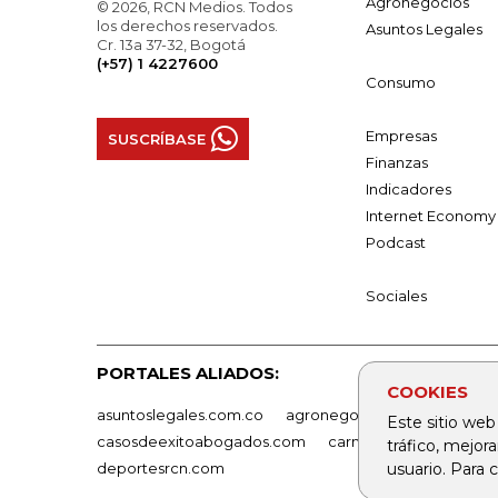
Agronegocios
© 2026, RCN Medios. Todos
los derechos reservados.
Asuntos Legales
Cr. 13a 37-32, Bogotá
(+57) 1 4227600
Consumo
Empresas
SUSCRÍBASE
Finanzas
Indicadores
Internet Economy
Podcast
Sociales
PORTALES ALIADOS:
COOKIES
asuntoslegales.com.co
agronegocios.co
empresas
Este sitio web
casosdeexitoabogados.com
carnavalindustriacultur
tráfico, mejor
usuario. Para
deportesrcn.com