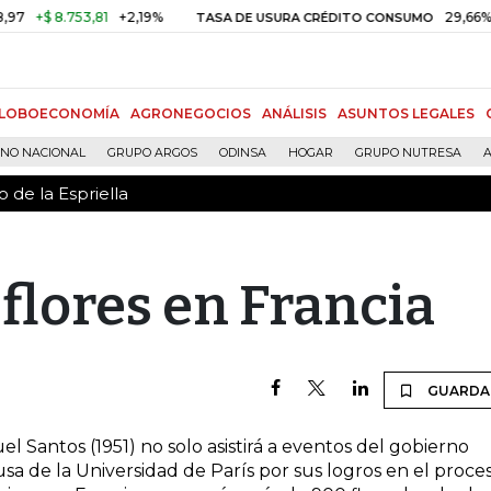
 de la Espriella
+$ 8.753,81
+2,19%
29,66%
+0
TASA DE USURA CRÉDITO CONSUMO
LOBOECONOMÍA
AGRONEGOCIOS
ANÁLISIS
ASUNTOS LEGALES
RNO NACIONAL
GRUPO ARGOS
ODINSA
HOGAR
GRUPO NUTRESA
A
 de la Espriella
flores en Francia
GUARDA
el Santos (1951) no solo asistirá a eventos del gobierno
usa de la Universidad de París por sus logros en el proce