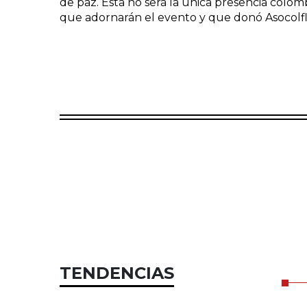
de paz. Esta no será la única presencia colom
que adornarán el evento y que donó Asocolfl
TENDENCIAS