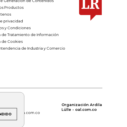
e Generación de Contenidos
os Productos
tenos
de privacidad
os y Condiciones
ca de Tratamiento de Información
a de Cookies
ntendencia de Industria y Comercio
Organización Ardila
Lülle - oal.com.co
om.co
alerta.com.co
NDIDO