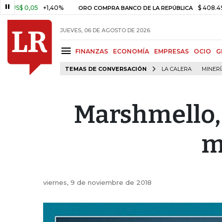
05
+1,40%
$ 408.498,97
+$ 8
ORO COMPRA BANCO DE LA REPÚBLICA
JUEVES, 06 DE AGOSTO DE 2026
FINANZAS
ECONOMÍA
EMPRESAS
OCIO
G
TEMAS DE CONVERSACIÓN
LA CALERA
MINER
Marshmello, 
m
viernes, 9 de noviembre de 2018