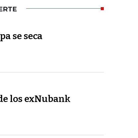
ERTE
pa se seca
de los exNubank