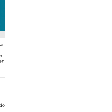
se
er
 en
ndo