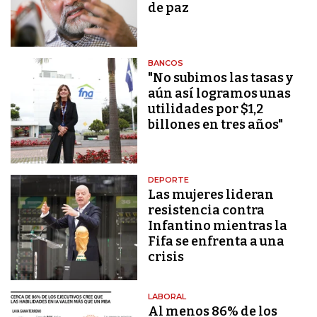
de paz
BANCOS
"No subimos las tasas y
aún así logramos unas
utilidades por $1,2
billones en tres años"
DEPORTE
Las mujeres lideran
resistencia contra
Infantino mientras la
Fifa se enfrenta a una
crisis
LABORAL
Al menos 86% de los