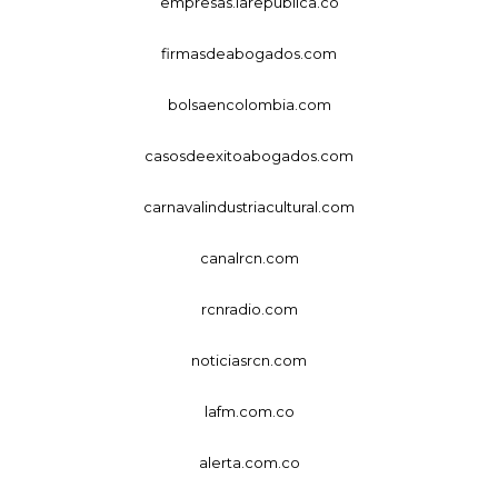
empresas.larepublica.co
firmasdeabogados.com
bolsaencolombia.com
casosdeexitoabogados.com
carnavalindustriacultural.com
canalrcn.com
rcnradio.com
noticiasrcn.com
lafm.com.co
alerta.com.co