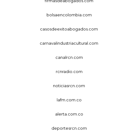
firmasdeabogados.com
bolsaencolombia.com
casosdeexitoabogados.com
carnavalindustriacultural.com
canalrcn.com
rcnradio.com
noticiasrcn.com
lafm.com.co
alerta.com.co
deportesrcn.com