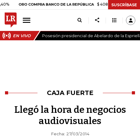
$ 408.498,97
+$ 8.753,81
+
ORO COMPRA BANCO DE LA REPÚBLICA
SUSCRÍBASE
EN VIVO
Posesión presidencial de Abelardo de la Espriell
CAJA FUERTE
Llegó la hora de negocios
audiovisuales
Fecha: 27/03/2014