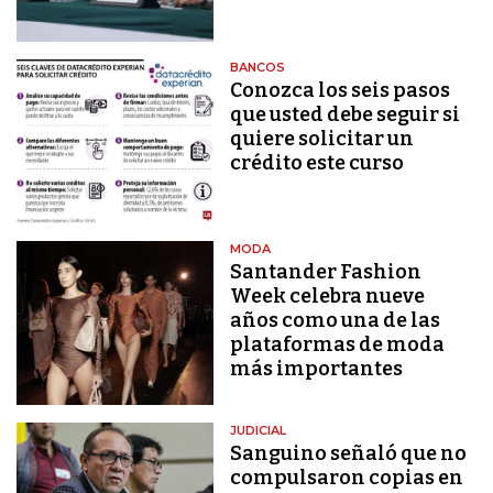
BANCOS
Conozca los seis pasos
que usted debe seguir si
quiere solicitar un
crédito este curso
MODA
Santander Fashion
Week celebra nueve
años como una de las
plataformas de moda
más importantes
JUDICIAL
Sanguino señaló que no
compulsaron copias en