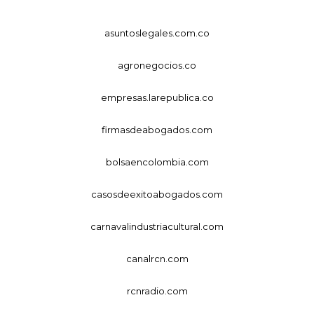
asuntoslegales.com.co
agronegocios.co
empresas.larepublica.co
firmasdeabogados.com
bolsaencolombia.com
casosdeexitoabogados.com
carnavalindustriacultural.com
canalrcn.com
rcnradio.com