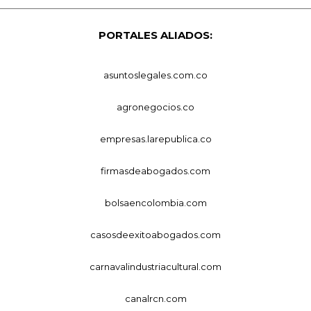
PORTALES ALIADOS:
asuntoslegales.com.co
agronegocios.co
empresas.larepublica.co
firmasdeabogados.com
bolsaencolombia.com
casosdeexitoabogados.com
carnavalindustriacultural.com
canalrcn.com