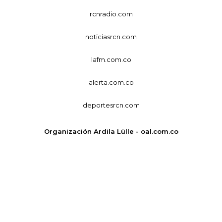
rcnradio.com
noticiasrcn.com
lafm.com.co
alerta.com.co
deportesrcn.com
Organización Ardila Lülle - oal.com.co