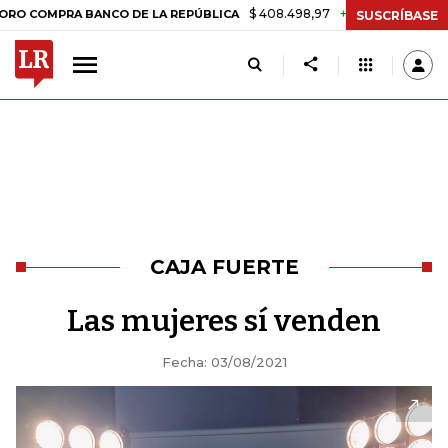
$ 408.498,97
+$ 8.753,81
+2,19%
RA BANCO DE LA REPÚBLICA
TAS
SUSCRÍBASE
CAJA FUERTE
Las mujeres sí venden
Fecha: 03/08/2021