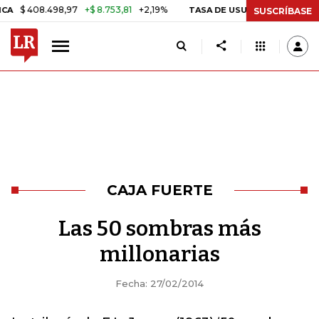
 408.498,97
+$ 8.753,81
+2,19%
TASA DE USURA CRÉDITO CONSUM
SUSCRÍBASE
CAJA FUERTE
Las 50 sombras más
millonarias
Fecha: 27/02/2014