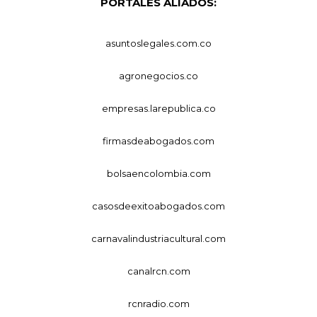
PORTALES ALIADOS:
asuntoslegales.com.co
agronegocios.co
empresas.larepublica.co
firmasdeabogados.com
bolsaencolombia.com
casosdeexitoabogados.com
carnavalindustriacultural.com
canalrcn.com
rcnradio.com