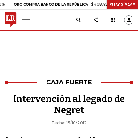
$ 408.498,97
+$ 8.753,81
+2,
ORO COMPRA BANCO DE LA REPÚBLICA
SUSCRÍBASE
CAJA FUERTE
Intervención al legado de
Negret
Fecha: 15/10/2012