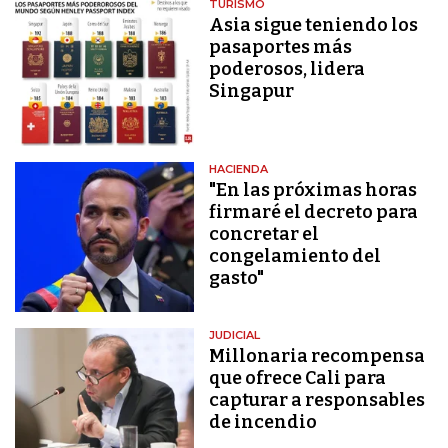
TURISMO
Asia sigue teniendo los
pasaportes más
poderosos, lidera
Singapur
HACIENDA
"En las próximas horas
firmaré el decreto para
concretar el
congelamiento del
gasto"
JUDICIAL
Millonaria recompensa
que ofrece Cali para
capturar a responsables
de incendio