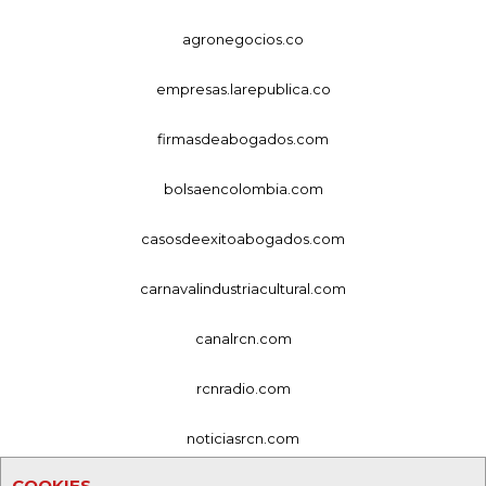
agronegocios.co
empresas.larepublica.co
firmasdeabogados.com
bolsaencolombia.com
casosdeexitoabogados.com
carnavalindustriacultural.com
canalrcn.com
rcnradio.com
noticiasrcn.com
COOKIES