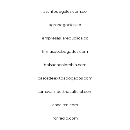
asuntoslegales.com.co
agronegocios.co
empresas.larepublica.co
firmasdeabogados.com
bolsaencolombia.com
casosdeexitoabogados.com
carnavalindustriacultural.com
canalrcn.com
rcnradio.com