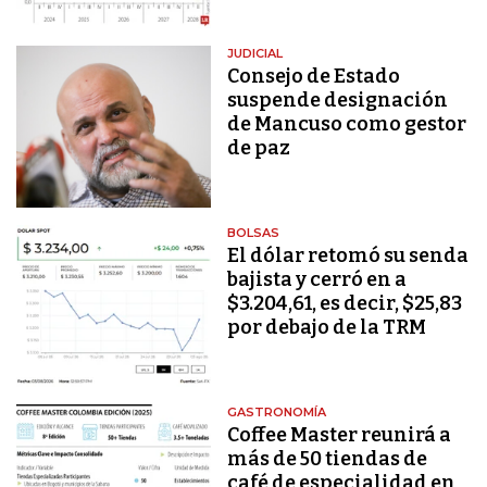
JUDICIAL
Consejo de Estado
suspende designación
de Mancuso como gestor
de paz
BOLSAS
El dólar retomó su senda
bajista y cerró en a
$3.204,61, es decir, $25,83
por debajo de la TRM
GASTRONOMÍA
Coffee Master reunirá a
más de 50 tiendas de
café de especialidad en