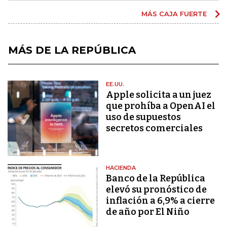
MÁS CAJA FUERTE
MÁS DE LA REPÚBLICA
EE.UU.
Apple solicita a un juez
que prohíba a OpenAI el
uso de supuestos
secretos comerciales
HACIENDA
Banco de la República
elevó su pronóstico de
inflación a 6,9% a cierre
de año por El Niño