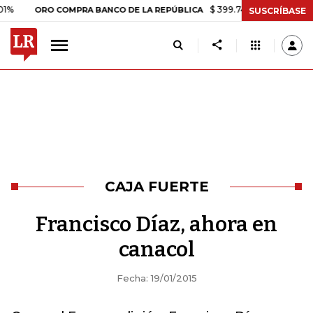
$ 399.745,16
+$ 2.295,71
+0
ORO COMPRA BANCO DE LA REPÚBLICA
SUSCRÍBASE
CAJA FUERTE
Francisco Díaz, ahora en
canacol
Fecha: 19/01/2015