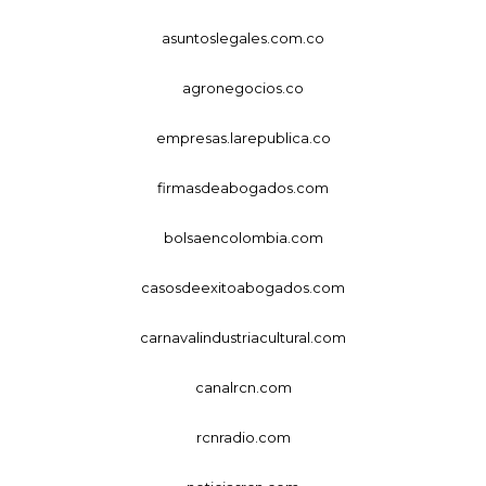
asuntoslegales.com.co
agronegocios.co
empresas.larepublica.co
firmasdeabogados.com
bolsaencolombia.com
casosdeexitoabogados.com
carnavalindustriacultural.com
canalrcn.com
rcnradio.com