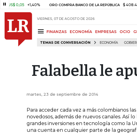
S$ 0,05
+1,40%
$ 408.498,9
ORO COMPRA BANCO DE LA REPÚBLICA
VIERNES, 07 DE AGOSTO DE 2026
FINANZAS
ECONOMÍA
EMPRESAS
OCIO
G
TEMAS DE CONVERSACIÓN
ECONOMÍA
GOBIE
Falabella le ap
martes, 23 de septiembre de 2014
Para acceder cada vez a más colombianos las 
novedosos, además de nuevos canales. Así lo
grandes inversiones en tecnología como la Un
una cuenta en cualquier parte de la geografía