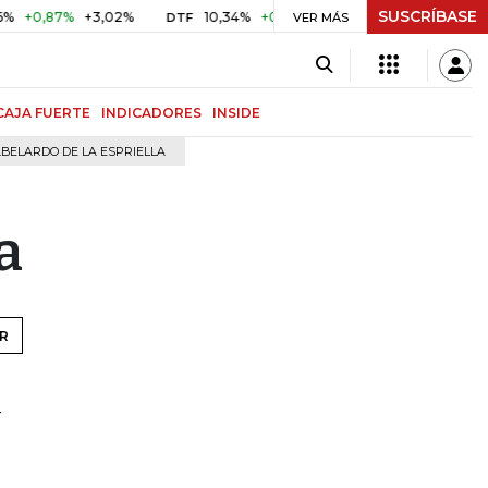
SUSCRÍBASE
0,87%
+3,02%
10,34%
+0,10%
+0,98%
$ 416,91
+$ 0
DTF
VER MÁS
UVR
CAJA FUERTE
INDICADORES
INSIDE
BELARDO DE LA ESPRIELLA
a
R
r