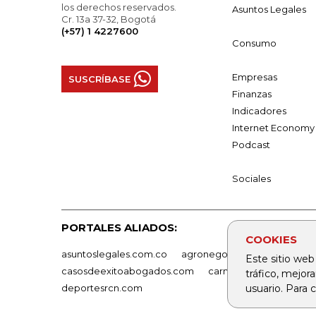
los derechos reservados.
Asuntos Legales
Cr. 13a 37-32, Bogotá
(+57) 1 4227600
Consumo
Empresas
SUSCRÍBASE
Finanzas
Indicadores
Internet Economy
Podcast
Sociales
PORTALES ALIADOS:
COOKIES
asuntoslegales.com.co
agronegocios.co
empresas
Este sitio web
casosdeexitoabogados.com
carnavalindustriacultur
tráfico, mejor
usuario. Para
deportesrcn.com