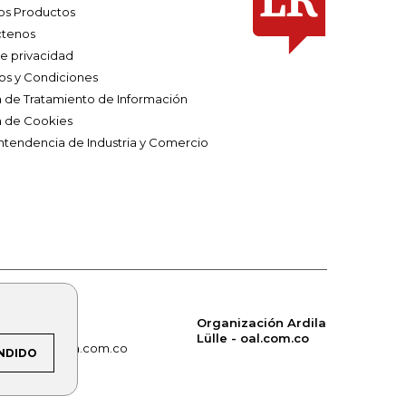
os Productos
tenos
de privacidad
os y Condiciones
ca de Tratamiento de Información
a de Cookies
ntendencia de Industria y Comercio
Organización Ardila
Lülle - oal.com.co
om.co
alerta.com.co
NDIDO