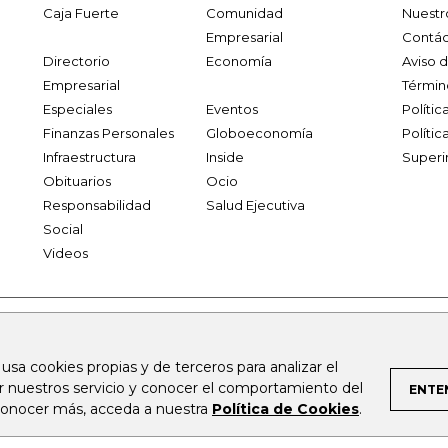
Caja Fuerte
Comunidad
Nuestr
Empresarial
Contác
Directorio
Economía
Aviso 
Empresarial
Términ
Especiales
Eventos
Políti
Finanzas Personales
Globoeconomía
Polític
Infraestructura
Inside
Superi
Obituarios
Ocio
Responsabilidad
Salud Ejecutiva
Social
Videos
.larepublica.co
firmasdeabogados.com
bolsaencolombia.com
 usa cookies propias y de terceros para analizar el
al.com
canalrcn.com
rcnradio.com
noticiasrcn.com
lafm.c
ar nuestros servicio y conocer el comportamiento del
ENTE
 conocer más, acceda a nuestra
Política de Cookies
.