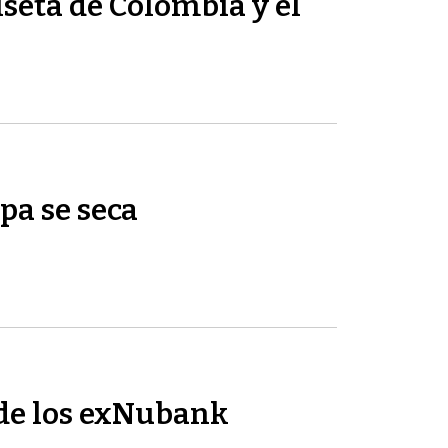
seta de Colombia y el
pa se seca
de los exNubank