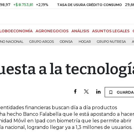
7
+$ 8.753,81
+2,19%
29,66%
+
TASA DE USURA CRÉDITO CONSUMO
LOBOECONOMÍA
AGRONEGOCIOS
ANÁLISIS
ASUNTOS LEGALES
RNO NACIONAL
GRUPO ARGOS
ODINSA
HOGAR
GRUPO NUTRESA
A
uesta a la tecnologí
GUARDA
entidades financieras buscan día a día productos
 ha hecho Banco Falabella que le está apostando a hace
idad Móvil en Ipad con biometría que les permite abrir
 nacional, logrando llegar ya a 1,3 millones de usuarios.