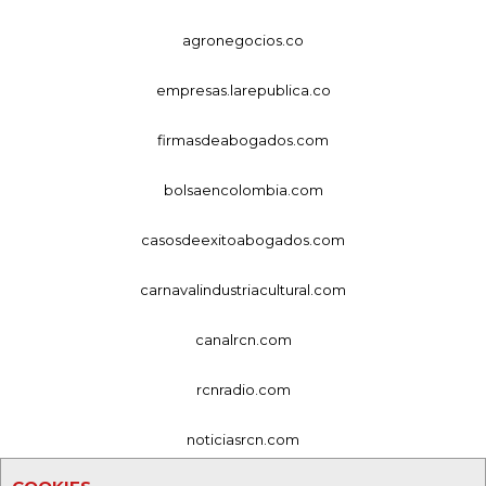
agronegocios.co
empresas.larepublica.co
firmasdeabogados.com
bolsaencolombia.com
casosdeexitoabogados.com
carnavalindustriacultural.com
canalrcn.com
rcnradio.com
noticiasrcn.com