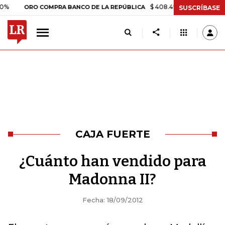
$ 408.498,97
+$ 8.753,81
+2,
ORO COMPRA BANCO DE LA REPÚBLICA
SUSCRÍBASE
CAJA FUERTE
¿Cuánto han vendido para
Madonna II?
Fecha: 18/09/2012