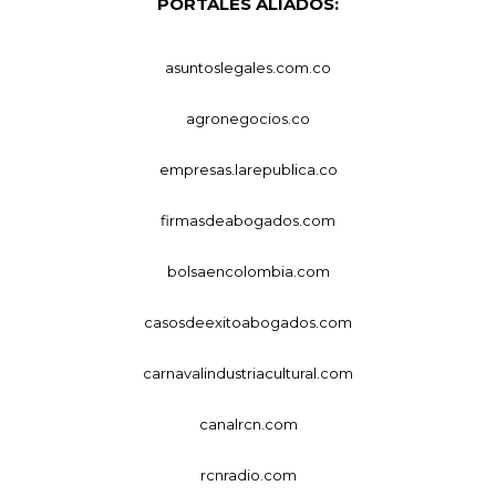
PORTALES ALIADOS:
asuntoslegales.com.co
agronegocios.co
empresas.larepublica.co
firmasdeabogados.com
bolsaencolombia.com
casosdeexitoabogados.com
carnavalindustriacultural.com
canalrcn.com
rcnradio.com