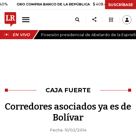
$ 408.498,97
+$ 8.753,81
+2
ORO COMPRA BANCO DE LA REPÚBLICA
SUSCRÍBASE
EN VIVO
Posesión presidencial de Abelardo de la Espriell
CAJA FUERTE
Corredores asociados ya es de
Bolívar
Fecha: 10/02/2014