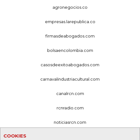
agronegocios.co
empresas.larepublica.co
firmasdeabogados.com
bolsaencolombia.com
casosdeexitoabogados.com
carnavalindustriacultural.com
canalrcn.com
rcnradio.com
noticiasrcn.com
COOKIES
lafm.com.co