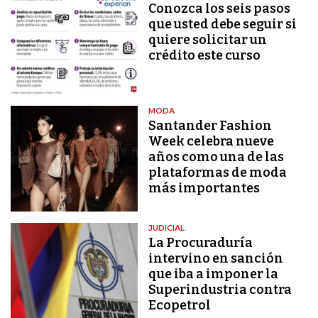
Conozca los seis pasos
que usted debe seguir si
quiere solicitar un
crédito este curso
MODA
Santander Fashion
Week celebra nueve
años como una de las
plataformas de moda
más importantes
JUDICIAL
La Procuraduría
intervino en sanción
que iba a imponer la
Superindustria contra
Ecopetrol