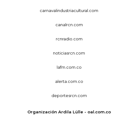
carnavalindustriacultural.com
canalrcn.com
rcnradio.com
noticiasrcn.com
lafm.com.co
alerta.com.co
deportesrcn.com
Organización Ardila Lülle - oal.com.co