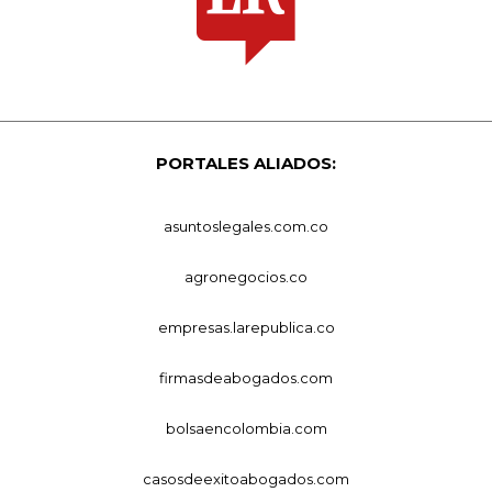
PORTALES ALIADOS:
asuntoslegales.com.co
agronegocios.co
empresas.larepublica.co
firmasdeabogados.com
bolsaencolombia.com
casosdeexitoabogados.com