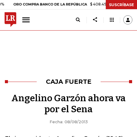
$ 408.498,97
+$ 8.753,81
+2,
ORO COMPRA BANCO DE LA REPÚBLICA
SUSCRÍBASE
CAJA FUERTE
Angelino Garzón ahora va
por el Sena
Fecha: 08/08/2013