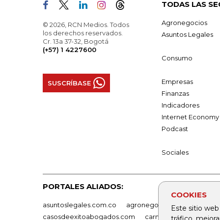
TODAS LAS SE
Agronegocios
© 2026, RCN Medios. Todos
los derechos reservados.
Asuntos Legales
Cr. 13a 37-32, Bogotá
(+57) 1 4227600
Consumo
Empresas
SUSCRÍBASE
Finanzas
Indicadores
Internet Economy
Podcast
Sociales
PORTALES ALIADOS:
COOKIES
asuntoslegales.com.co
agronegocios.co
empresas
Este sitio web
casosdeexitoabogados.com
carnavalindustriacultur
tráfico, mejor