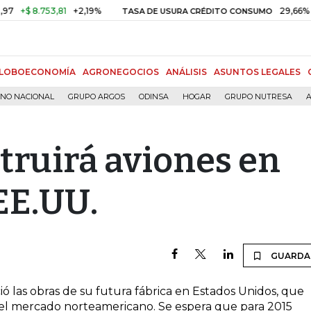
+$ 8.753,81
+2,19%
29,66%
+0,
TASA DE USURA CRÉDITO CONSUMO
LOBOECONOMÍA
AGRONEGOCIOS
ANÁLISIS
ASUNTOS LEGALES
RNO NACIONAL
GRUPO ARGOS
ODINSA
HOGAR
GRUPO NUTRESA
A
truirá aviones en
EE.UU.
GUARDA
ió las obras de su futura fábrica en Estados Unidos, que
a el mercado norteamericano. Se espera que para 2015