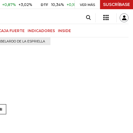
SUSCRÍBASE
87%
+3,02%
10,34%
+0,10%
+0,98%
$ 416,96
+$ 0,0
DTF
VER MÁS
UVR
CAJA FUERTE
INDICADORES
INSIDE
BELARDO DE LA ESPRIELLA
R