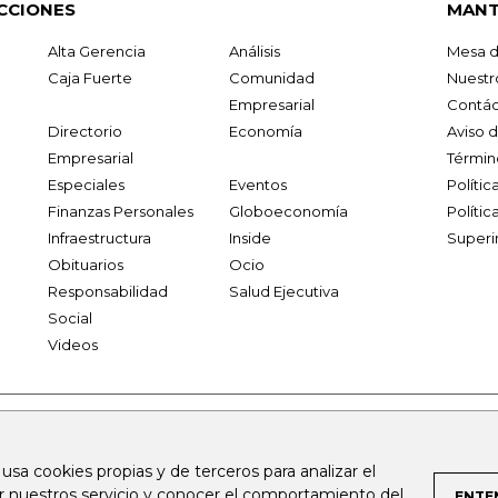
CCIONES
MANT
Alta Gerencia
Análisis
Mesa d
Caja Fuerte
Comunidad
Nuestr
Empresarial
Contác
Directorio
Economía
Aviso 
Empresarial
Términ
Especiales
Eventos
Políti
Finanzas Personales
Globoeconomía
Polític
Infraestructura
Inside
Superi
Obituarios
Ocio
Responsabilidad
Salud Ejecutiva
Social
Videos
.larepublica.co
firmasdeabogados.com
bolsaencolombia.com
 usa cookies propias y de terceros para analizar el
al.com
canalrcn.com
rcnradio.com
noticiasrcn.com
lafm.c
ar nuestros servicio y conocer el comportamiento del
ENTE