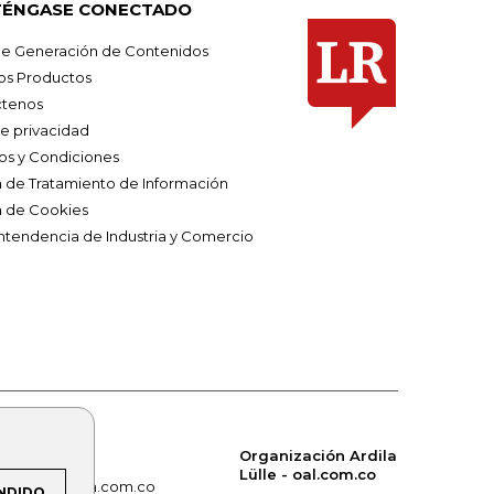
ÉNGASE CONECTADO
e Generación de Contenidos
os Productos
tenos
de privacidad
os y Condiciones
ca de Tratamiento de Información
a de Cookies
ntendencia de Industria y Comercio
Organización Ardila
Lülle - oal.com.co
om.co
alerta.com.co
NDIDO