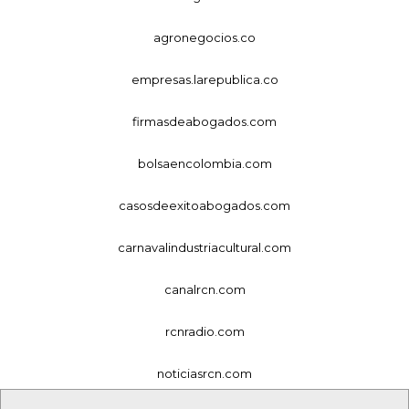
agronegocios.co
empresas.larepublica.co
firmasdeabogados.com
bolsaencolombia.com
casosdeexitoabogados.com
carnavalindustriacultural.com
canalrcn.com
rcnradio.com
noticiasrcn.com