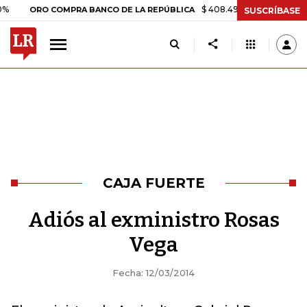
$ 408.498,97
+$ 8.753,81
+2,1
ORO COMPRA BANCO DE LA REPÚBLICA
SUSCRÍBASE
CAJA FUERTE
Adiós al exministro Rosas
Vega
Fecha: 12/03/2014