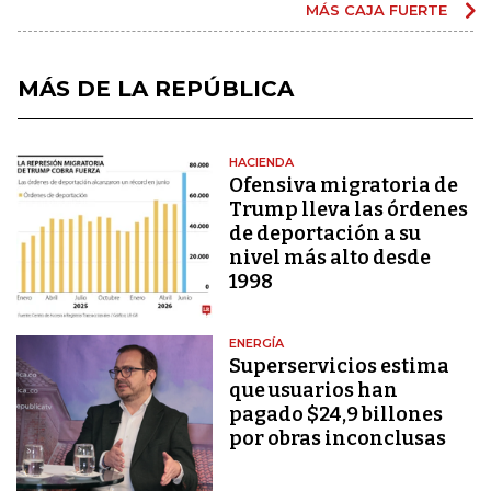
MÁS CAJA FUERTE
MÁS DE LA REPÚBLICA
HACIENDA
Ofensiva migratoria de
Trump lleva las órdenes
de deportación a su
nivel más alto desde
1998
ENERGÍA
Superservicios estima
que usuarios han
pagado $24,9 billones
por obras inconclusas