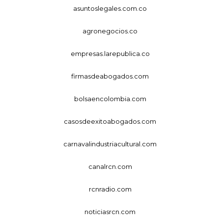
asuntoslegales.com.co
agronegocios.co
empresas.larepublica.co
firmasdeabogados.com
bolsaencolombia.com
casosdeexitoabogados.com
carnavalindustriacultural.com
canalrcn.com
rcnradio.com
noticiasrcn.com