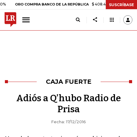
$ 408.498,97
+$ 8.753,81
+2
ORO COMPRA BANCO DE LA REPÚBLICA
SUSCRÍBASE
CAJA FUERTE
Adiós a Q’hubo Radio de
Prisa
Fecha: 17/12/2016