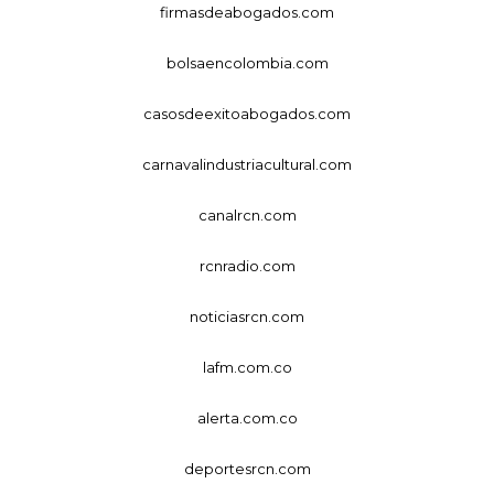
firmasdeabogados.com
bolsaencolombia.com
casosdeexitoabogados.com
carnavalindustriacultural.com
canalrcn.com
rcnradio.com
noticiasrcn.com
lafm.com.co
alerta.com.co
deportesrcn.com