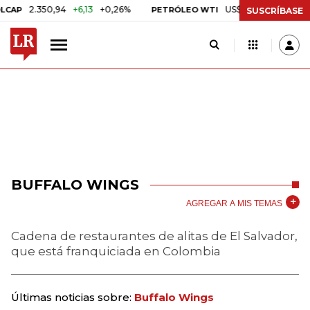
2.350,94
+6,13
+0,26%
US$ 78,01
US$ 2,92
+3
P
PETRÓLEO WTI
SUSCRÍBASE
BUFFALO WINGS
AGREGAR A MIS TEMAS
Cadena de restaurantes de alitas de El Salvador,
que está franquiciada en Colombia
Últimas noticias sobre:
Buffalo Wings