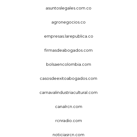
asuntoslegales.com.co
agronegocios.co
empresas.larepublica.co
firmasdeabogados.com
bolsaencolombia.com
casosdeexitoabogados.com
carnavalindustriacultural.com
canalrcn.com
rcnradio.com
noticiasrcn.com