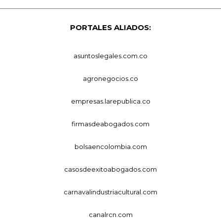
PORTALES ALIADOS:
asuntoslegales.com.co
agronegocios.co
empresas.larepublica.co
firmasdeabogados.com
bolsaencolombia.com
casosdeexitoabogados.com
carnavalindustriacultural.com
canalrcn.com