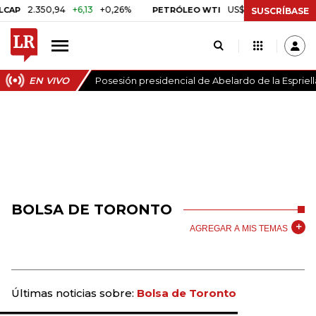
2.350,94
+6,13
+0,26%
US$ 78,01
US$ 2,92
+3,
PETRÓLEO WTI
SUSCRÍBASE
EN VIVO
Posesión presidencial de Abelardo de la Espriell
BOLSA DE TORONTO
AGREGAR A MIS TEMAS
Últimas noticias sobre:
Bolsa de Toronto