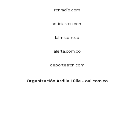
rcnradio.com
noticiasrcn.com
lafm.com.co
alerta.com.co
deportesrcn.com
Organización Ardila Lülle - oal.com.co