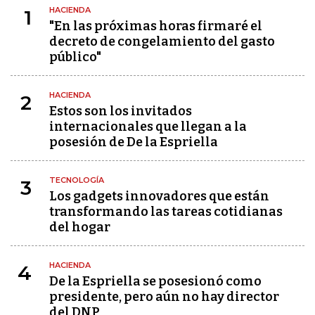
HACIENDA
1
"En las próximas horas firmaré el
decreto de congelamiento del gasto
público"
HACIENDA
2
Estos son los invitados
internacionales que llegan a la
posesión de De la Espriella
TECNOLOGÍA
3
Los gadgets innovadores que están
transformando las tareas cotidianas
del hogar
HACIENDA
4
De la Espriella se posesionó como
presidente, pero aún no hay director
del DNP