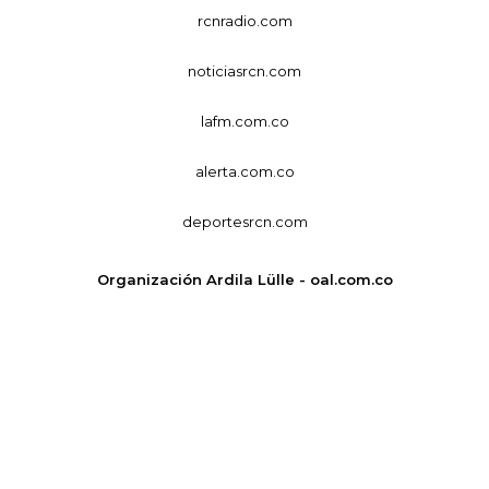
rcnradio.com
noticiasrcn.com
lafm.com.co
alerta.com.co
deportesrcn.com
Organización Ardila Lülle - oal.com.co