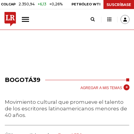
2.350,94
+6,13
+0,26%
US$ 78,01
US$ 2,92
LCAP
PETRÓLEO WTI
SUSCRÍBASE
BOGOTÁ39
AGREGAR A MIS TEMAS
Movimiento cultural que promueve el talento
de los escritores latinoamericanos menores de
40 años.