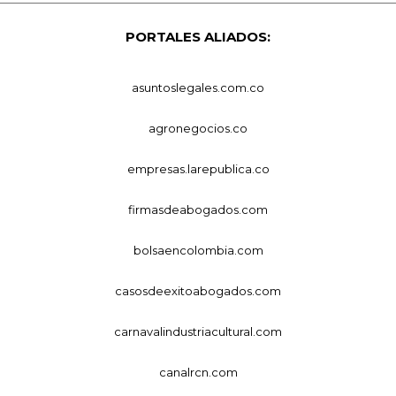
PORTALES ALIADOS:
asuntoslegales.com.co
agronegocios.co
empresas.larepublica.co
firmasdeabogados.com
bolsaencolombia.com
casosdeexitoabogados.com
carnavalindustriacultural.com
canalrcn.com