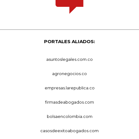
PORTALES ALIADOS:
asuntoslegales.com.co
agronegocios.co
empresas.larepublica.co
firmasdeabogados.com
bolsaencolombia.com
casosdeexitoabogados.com