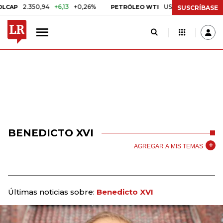
2.350,94
+6,13
+0,26%
US$ 78,01
US$ 2,92
+3,
PETRÓLEO WTI
SUSCRÍBASE
BENEDICTO XVI
AGREGAR A MIS TEMAS
Últimas noticias sobre:
Benedicto XVI