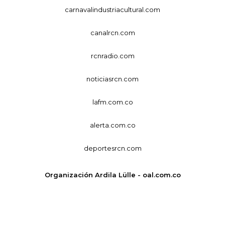
carnavalindustriacultural.com
canalrcn.com
rcnradio.com
noticiasrcn.com
lafm.com.co
alerta.com.co
deportesrcn.com
Organización Ardila Lülle - oal.com.co