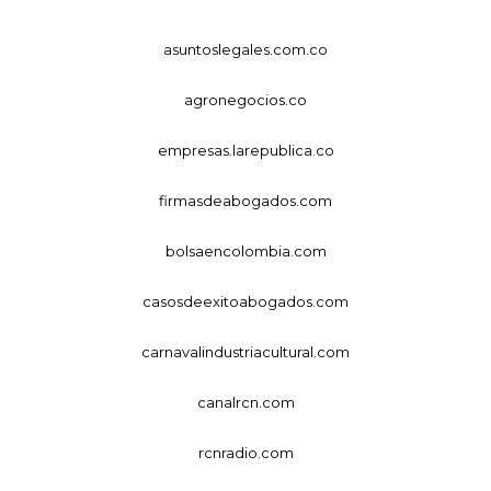
asuntoslegales.com.co
agronegocios.co
empresas.larepublica.co
firmasdeabogados.com
bolsaencolombia.com
casosdeexitoabogados.com
carnavalindustriacultural.com
canalrcn.com
rcnradio.com