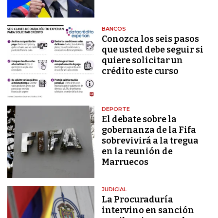
BANCOS
Conozca los seis pasos
que usted debe seguir si
quiere solicitar un
crédito este curso
DEPORTE
El debate sobre la
gobernanza de la Fifa
sobrevivirá a la tregua
en la reunión de
Marruecos
JUDICIAL
La Procuraduría
intervino en sanción