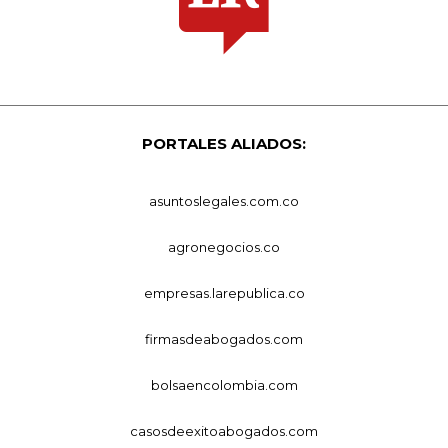
PORTALES ALIADOS:
asuntoslegales.com.co
agronegocios.co
empresas.larepublica.co
firmasdeabogados.com
bolsaencolombia.com
casosdeexitoabogados.com