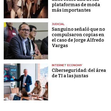
plataformas de moda
más importantes
JUDICIAL
Sanguino señaló que no
compulsaron copias en
el caso de Jorge Alfredo
Vargas
INTERNET ECONOMY
Ciberseguridad: del área
de TI a las juntas