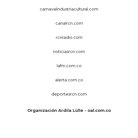
carnavalindustriacultural.com
canalrcn.com
rcnradio.com
noticiasrcn.com
lafm.com.co
alerta.com.co
deportesrcn.com
Organización Ardila Lülle - oal.com.co