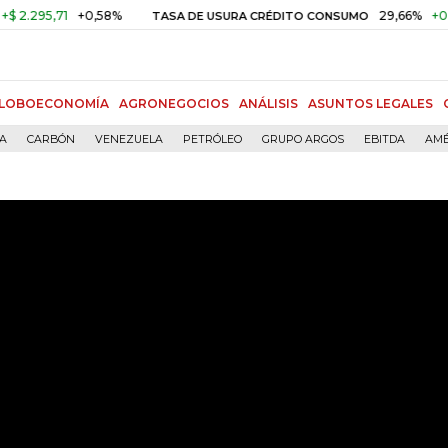
295,71
+0,58%
29,66%
+0,87%
TASA DE USURA CRÉDITO CONSUMO
LOBOECONOMÍA
AGRONEGOCIOS
ANÁLISIS
ASUNTOS LEGALES
ÍA
CARBÓN
VENEZUELA
PETRÓLEO
GRUPO ARGOS
EBITDA
AMÉ