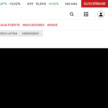
SUSCRÍBASE
+3,02%
10,34%
+0,10%
+0,98%
$ 416,86
+$ 0,05
+
DTF
VER MÁS
UVR
CAJA FUERTE
INDICADORES
INSIDE
RICA LATINA
MOROSIDAD