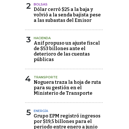
2
BOLSAS
Dólar cerró $25 a la baja y
volvió a la senda bajista pese
a las subastas del Emisor
3
HACIENDA
Anif propuso un ajuste fiscal
de $53 billones ante el
deterioro de las cuentas
públicas
4
TRANSPORTE
Noguera traza la hoja de ruta
para su gestión en el
Ministerio de Transporte
5
ENERGÍA
Grupo EPM registró ingresos
por $19,5 billones para el
periodo entre enero a junio