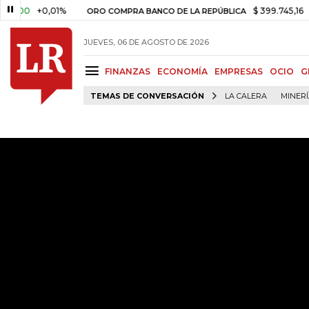
00
+0,01%
$ 399.745,16
+$ 2.
ORO COMPRA BANCO DE LA REPÚBLICA
JUEVES, 06 DE AGOSTO DE 2026
FINANZAS
ECONOMÍA
EMPRESAS
OCIO
G
TEMAS DE CONVERSACIÓN
LA CALERA
MINER