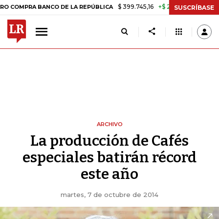
$ 399.745,16
+$ 2.295,71
+0,58%
MPRA BANCO DE LA REPÚBLICA
TA
SUSCRÍBASE
ARCHIVO
La producción de Cafés
especiales batirán récord
este año
martes, 7 de octubre de 2014