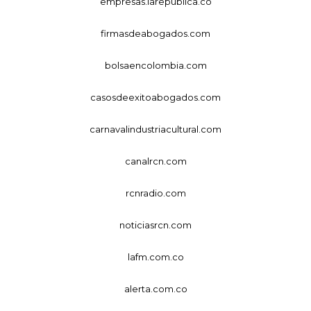
empresas.larepublica.co
firmasdeabogados.com
bolsaencolombia.com
casosdeexitoabogados.com
carnavalindustriacultural.com
canalrcn.com
rcnradio.com
noticiasrcn.com
lafm.com.co
alerta.com.co