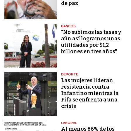
de paz
BANCOS
"No subimos las tasas y
aún así logramos unas
utilidades por $1,2
billones en tres años"
DEPORTE
Las mujeres lideran
resistencia contra
Infantino mientras la
Fifa se enfrenta a una
crisis
LABORAL
Al menos 86% de los