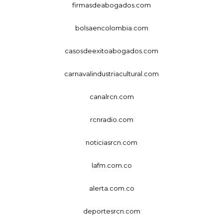
firmasdeabogados.com
bolsaencolombia.com
casosdeexitoabogados.com
carnavalindustriacultural.com
canalrcn.com
rcnradio.com
noticiasrcn.com
lafm.com.co
alerta.com.co
deportesrcn.com