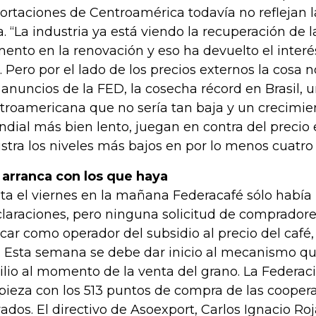
ortaciones de Centroamérica todavía no reflejan l
a. “La industria ya está viendo la recuperación de l
ento en la renovación y eso ha devuelto el interé
o. Pero por el lado de los precios externos la cosa 
 anuncios de la FED, la cosecha récord en Brasil,
troamericana que no sería tan baja y un crecimi
dial más bien lento, juegan en contra del precio 
istra los niveles más bajos en por lo menos cuatro
 arranca con los que haya
ta el viernes en la mañana Federacafé sólo había
claraciones, pero ninguna solicitud de compradore
icar como operador del subsidio al precio del caf
. Esta semana se debe dar inicio al mecanismo qu
ilio al momento de la venta del grano. La Federac
ieza con los 513 puntos de compra de las cooperat
vados. El directivo de Asoexport, Carlos Ignacio Roj