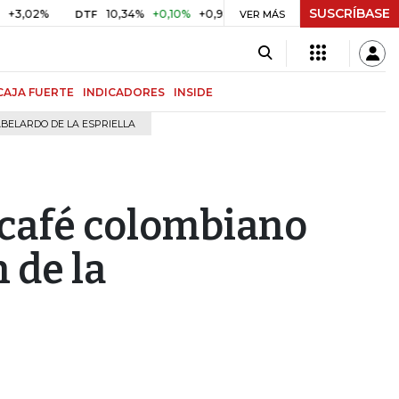
SUSCRÍBASE
%
10,34%
+0,10%
+0,98%
$ 417,01
+$ 0,05
+0,01%
DTF
UVR
VER MÁS
CAJA FUERTE
INDICADORES
INSIDE
BELARDO DE LA ESPRIELLA
l café colombiano
 de la