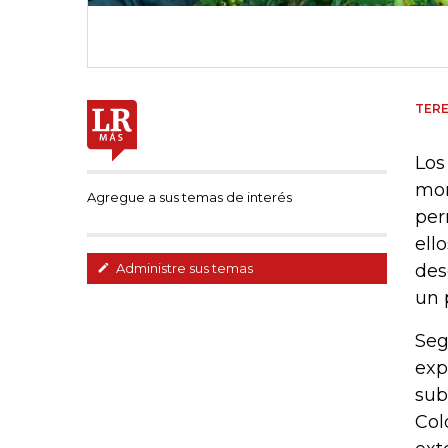
TERE
Los
mon
Agregue a sus temas de interés
per
ell
des
Administre sus temas
un 
Seg
exp
sub
Col