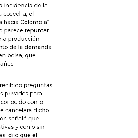
a incidencia de la
a cosecha, el
s hacia Colombia”,
no parece repuntar.
 una producción
ento de la demanda
en bolsa, que
 años.
 recibido preguntas
s privados para
é, conocido como
e cancelará dicho
ión señaló que
ivas y con o sin
as, dijo que el