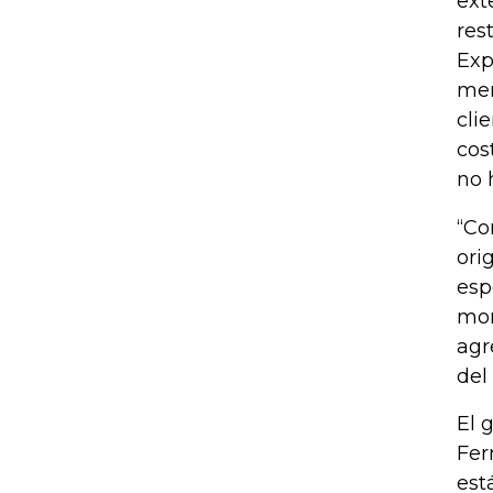
ext
res
Exp
mer
cli
cos
no h
“Co
ori
esp
mor
agr
del
El 
Fer
est