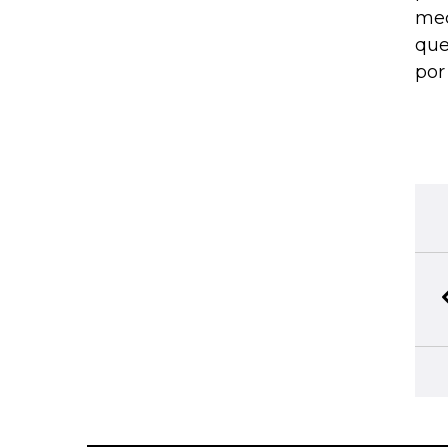
mec
que
por