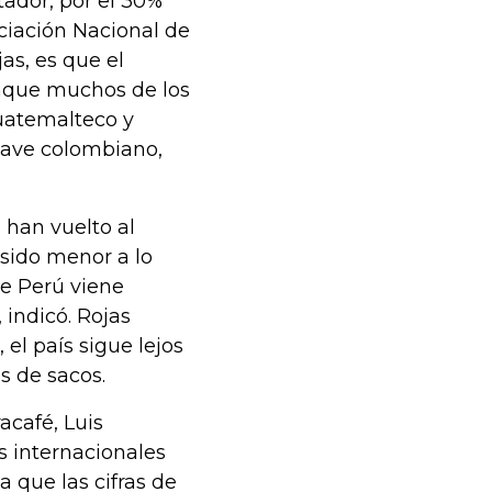
tador, por el 30%
ociación Nacional de
as, es que el
nque muchos de los
guatemalteco y
uave colombiano,
 han vuelto al
 sido menor a lo
ue Perú viene
indicó. Rojas
el país sigue lejos
s de sacos.
café, Luis
s internacionales
a que las cifras de