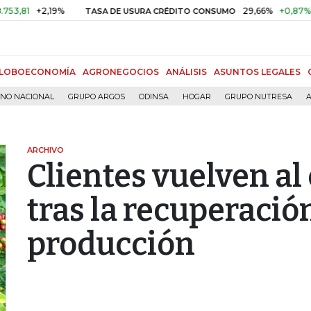
+2,19%
29,66%
+0,87%
+3,02
TASA DE USURA CRÉDITO CONSUMO
LOBOECONOMÍA
AGRONEGOCIOS
ANÁLISIS
ASUNTOS LEGALES
RNO NACIONAL
GRUPO ARGOS
ODINSA
HOGAR
GRUPO NUTRESA
A
ARCHIVO
Clientes vuelven a
tras la recuperación
producción