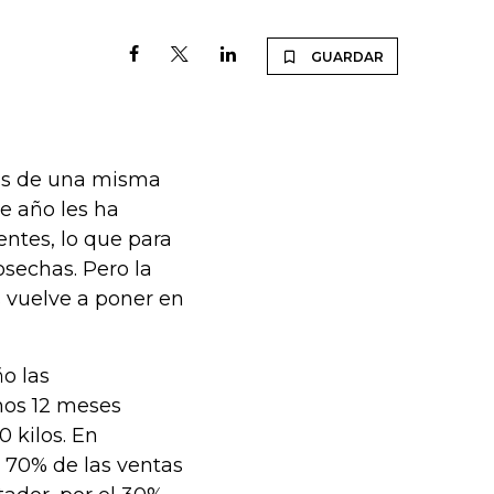
GUARDAR
ras de una misma
e año les ha
entes, lo que para
osechas. Pero la
s vuelve a poner en
ño las
mos 12 meses
0 kilos. En
 70% de las ventas