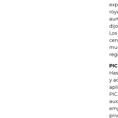
exp
roy
aum
dij
Los
cen
mun
reg
PIC
Has
y a
apl
PIC
aux
emp
pri