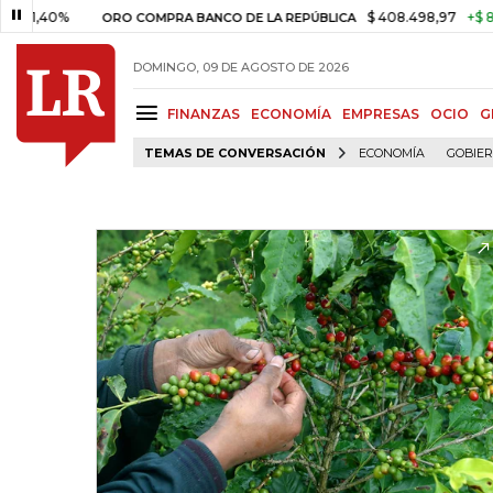
40%
$ 408.498,97
+$ 8.753,81
ORO COMPRA BANCO DE LA REPÚBLICA
DOMINGO, 09 DE AGOSTO DE 2026
FINANZAS
ECONOMÍA
EMPRESAS
OCIO
G
TEMAS DE CONVERSACIÓN
ECONOMÍA
GOBIE