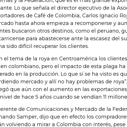
ernas y la Federación, que es el más grande expor
tante. Lo que señala el director ejecutivo de la As
ortadores de Café de Colombia, Carlos Ignacio Roj
cado hasta ahora empieza a recomponerse y au
entes buscaron otros destinos, como el peruano, 
tarricense para abastecerse ante la escasez del s
a sido difícil recuperar los clientes.
n el tema de la roya en Centroamérica los clientes
gen colombiano, pero el impacto de esta plaga ha
erado en la producción. Lo que sí se ha visto es q
diendo mercado y allí no hay problemas de roya”, 
egó que aún con el aumento en las exportaciones, 
 nivel de hace 5 años cuando se vendían 11 millone
gerente de Comunicaciones y Mercado de la Federa
nando Samper, dijo que en efecto los compradore
án volviendo a mirar a Colombia con interés, pese 