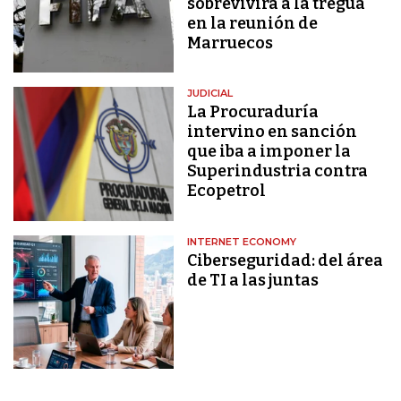
sobrevivirá a la tregua
en la reunión de
Marruecos
JUDICIAL
La Procuraduría
intervino en sanción
que iba a imponer la
Superindustria contra
Ecopetrol
INTERNET ECONOMY
Ciberseguridad: del área
de TI a las juntas