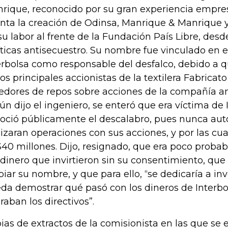
rique, reconocido por su gran experiencia empresa
nta la creación de Odinsa, Manrique & Manrique
su labor al frente de la Fundación País Libre, des
íticas antisecuestro. Su nombre fue vinculado en 
erbolsa como responsable del desfalco, debido a 
los principales accionistas de la textilera Fabricat
edores de repos sobre acciones de la compañía a
ún dijo el ingeniero, se enteró que era víctima de
oció públicamente el descalabro, pues nunca aut
lizaran operaciones con sus acciones, y por las cu
40 millones. Dijo, resignado, que era poco probab
 dinero que invirtieron sin su consentimiento, que 
piar su nombre, y que para ello, “se dedicaría a in
da demostrar qué pasó con los dineros de Interb
raban los directivos”.
ias de extractos de la comisionista en las que se 