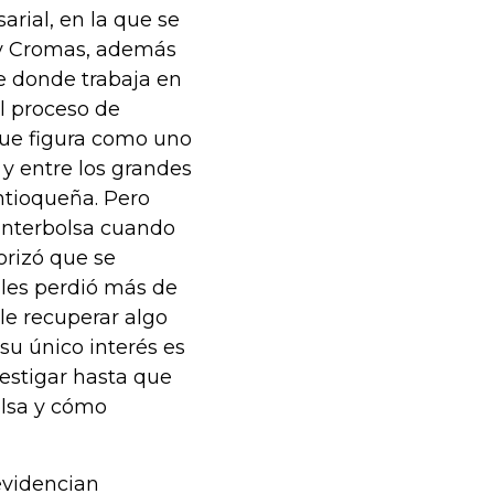
rial, en la que se
 y Cromas, además
de donde trabaja en
el proceso de
que figura como uno
o y entre los grandes
ntioqueña. Pero
 Interbolsa cuando
orizó que se
ales perdió más de
le recuperar algo
su único interés es
vestigar hasta que
olsa y cómo
evidencian