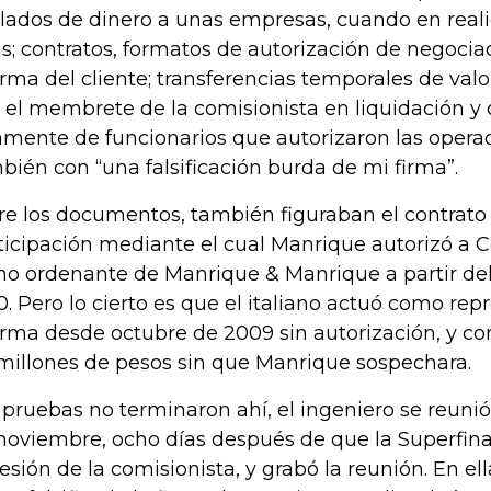
slados de dinero a unas empresas, cuando en reali
as; contratos, formatos de autorización de negocia
firma del cliente; transferencias temporales de valo
 el membrete de la comisionista en liquidación y 
amente de funcionarios que autorizaron las operac
bién con “una falsificación burda de mi firma”.
re los documentos, también figuraban el contrato
ticipación mediante el cual Manrique autorizó a Co
o ordenante de Manrique & Manrique a partir del
0. Pero lo cierto es que el italiano actuó como rep
firma desde octubre de 2009 sin autorización, y co
millones de pesos sin que Manrique sospechara.
 pruebas no terminaron ahí, el ingeniero se reunió 
noviembre, ocho días después de que la Superfin
esión de la comisionista, y grabó la reunión. En ell