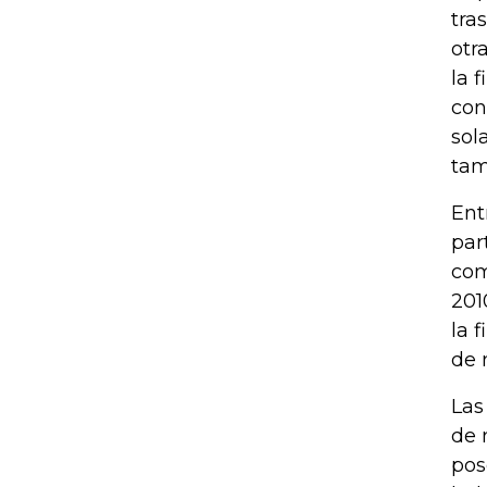
tra
otr
la 
con
sol
tam
Ent
par
com
201
la 
de 
Las
de 
pos