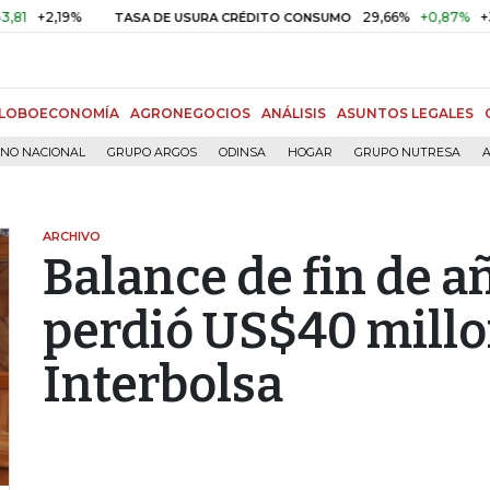
,19%
29,66%
+0,87%
+3,02%
TASA DE USURA CRÉDITO CONSUMO
LOBOECONOMÍA
AGRONEGOCIOS
ANÁLISIS
ASUNTOS LEGALES
RNO NACIONAL
GRUPO ARGOS
ODINSA
HOGAR
GRUPO NUTRESA
A
ARCHIVO
Balance de fin de a
perdió US$40 millo
Interbolsa