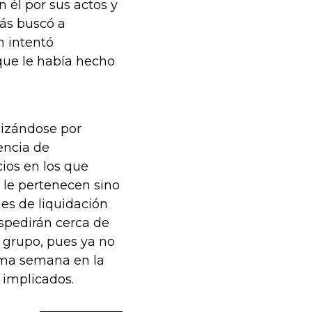
n él por sus actos y
más buscó a
n intentó
 que le había hecho
lizándose por
encia de
ios en los que
 le pertenecen sino
nes de liquidación
spedirán cerca de
grupo, pues ya no
xima semana en la
s implicados.