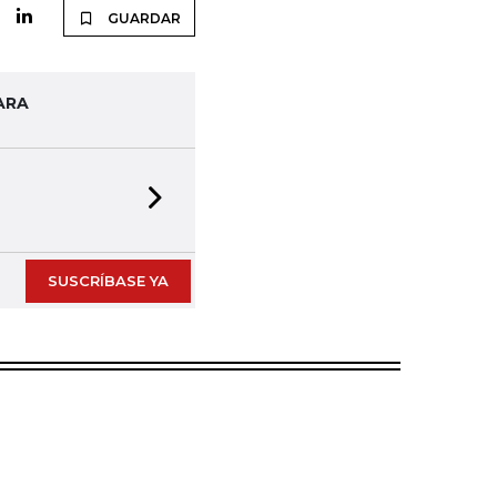
GUARDAR
ARA
Next slide
SUSCRÍBASE YA