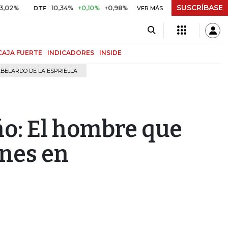
SUSCRÍBASE
10,34%
+0,10%
+0,98%
$ 416,91
+$ 0,05
+0,01%
DTF
UVR
VER MÁS
CAJA FUERTE
INDICADORES
INSIDE
BELARDO DE LA ESPRIELLA
ño: El hombre que
nes en