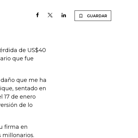
GUARDAR
pérdida de US$40
ario que fue
el daño que me ha
rique, sentado en
l 17 de enero
versión de lo
su firma en
 millonarios.