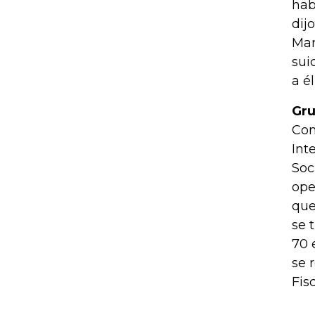
hab
dij
Man
sui
a é
Gru
Com
Int
Soc
ope
que
se 
70 
se 
Fis