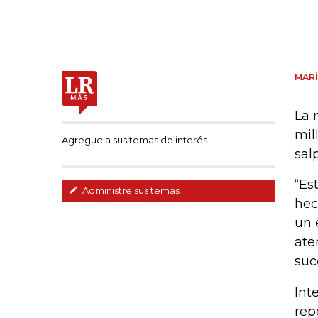
MARÍ
La 
mil
Agregue a sus temas de interés
sal
“Es
Administre sus temas
hec
un 
ate
suc
Int
rep