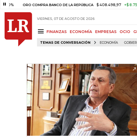
$ 408.498,97
+$ 8.753,81
+2
ORO COMPRA BANCO DE LA REPÚBLICA
VIERNES, 07 DE AGOSTO DE 2026
FINANZAS
ECONOMÍA
EMPRESAS
OCIO
G
TEMAS DE CONVERSACIÓN
ECONOMÍA
GOBIE