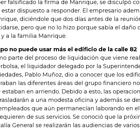
er falsificado la firma de Manrique, se disculpó co
o estar dispuesto a responder. El empresario ade
rique, diciéndole que dos días antes de la reunió
cidarse, pero que no lo hizo porque sabía el daño
l y a la familia Manrique.
po no puede usar más el edificio de la calle 82
o parte del proceso de liquidación que viene rea
erbolsa, el liquidador delegado por la Superintend
iedades, Pablo Muñoz, dio a conocer que los edific
raban las diferentes áreas del grupo financiero no
 estaban en arriendo. Debido a esto, las operacio
trasladarán a una modesta oficina y además se de
empleados que aún permanecían laborando en el 
requieren de sus servicios. Se conoció que la pró
calía General se realizarán las audiencias de vario