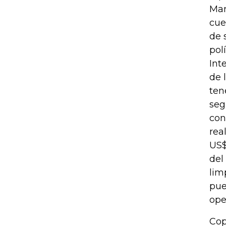
Man
cue
de 
pol
Int
de 
ten
seg
con
rea
US$
del
lim
pue
ope
Cop