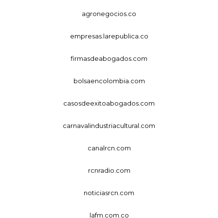
agronegocios.co
empresas.larepublica.co
firmasdeabogados.com
bolsaencolombia.com
casosdeexitoabogados.com
carnavalindustriacultural.com
canalrcn.com
rcnradio.com
noticiasrcn.com
lafm.com.co