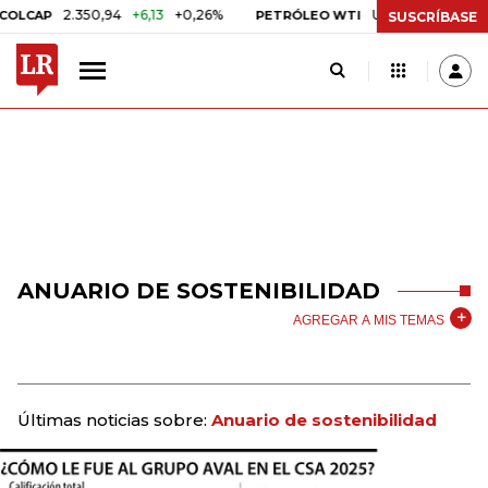
2.350,94
+6,13
+0,26%
US$ 78,18
US$ 0,17
+
AP
PETRÓLEO WTI
SUSCRÍBASE
ANUARIO DE SOSTENIBILIDAD
AGREGAR A MIS TEMAS
Últimas noticias sobre:
Anuario de sostenibilidad