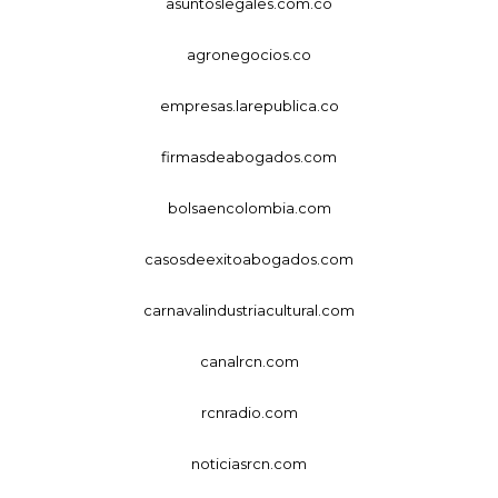
asuntoslegales.com.co
agronegocios.co
empresas.larepublica.co
firmasdeabogados.com
bolsaencolombia.com
casosdeexitoabogados.com
carnavalindustriacultural.com
canalrcn.com
rcnradio.com
noticiasrcn.com