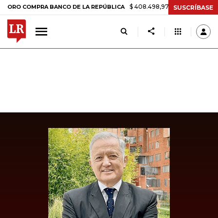
$ 408.498,97
+$ 8.753,81
+2,19%
COMPRA BANCO DE LA REPÚBLICA
SUSCRÍBASE