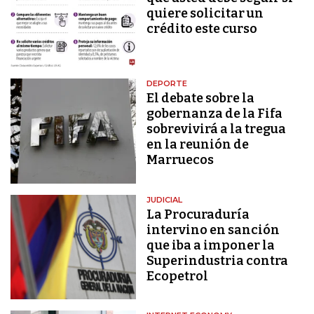
quiere solicitar un
crédito este curso
DEPORTE
El debate sobre la
gobernanza de la Fifa
sobrevivirá a la tregua
en la reunión de
Marruecos
JUDICIAL
La Procuraduría
intervino en sanción
que iba a imponer la
Superindustria contra
Ecopetrol