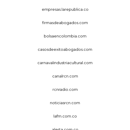
empresas.larepublica.co
firmasdeabogados.com
bolsaencolombia.com
casosdeexitoabogados.com
carnavalindustriacultural.com
canalrcn.com
rcnradio.com
noticiasrcn.com
lafm.com.co
alerta.com.co