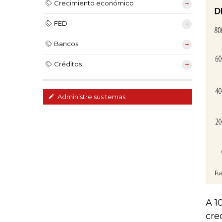
Crecimiento económico
FED
Bancos
Créditos
Administre sus temas
A 1
cre