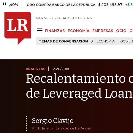
%
$ 408.498,97
+$ 8.753,81
ORO COMPRA BANCO DE LA REPÚBLICA
VIERNES, 07 DE AGOSTO DE 2026
FINANZAS
ECONOMÍA
EMPRESAS
OCIO
G
TEMAS DE CONVERSACIÓN
ECONOMÍA
GOBIE
ANALISTAS
23/11/2018
Recalentamiento cr
de Leveraged Loan
Sergio Clavijo
Prof. de la Universidad de los Andes