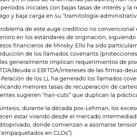
 períodos iniciales con bajas tasas de interés y la r
ago y baja carga en su “tramitología-administrativa
problema de este auge crediticio no convencional
erioro en los estándares de originación, siguiendo 
esos financieros de Minsky. Ello ha sido particul
reducción de los llamados covenants (protecciones c
les generalmente implican requerimientos de piso
TDA/deuda o EBITDA/intereses de las firmas-deud
liferación de los LL ha generado los llamados coven
licando menores tasas de recuperación de carter
ientes sugieren “hair-cuts” que duplican la práctic
síntesis, durante la década pos-Lehman, los exceso
ecen estar virando desde el mercado intermediad
ditoprivado, donde comienzan a asomarse tension
(“empaquetados en CLOs”).