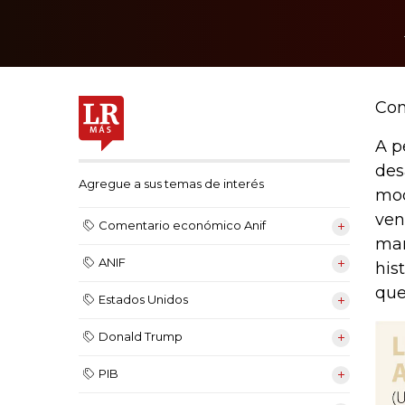
Con
A p
des
Agregue a sus temas de interés
mod
ven
Comentario económico Anif
man
ANIF
his
que
Estados Unidos
Donald Trump
PIB