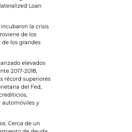
lateralized Loan
incubaron la crisis
roviene de los
 de los grandes
lcanzado elevados
nte 2017-2018,
es récord superiores
onetaria del Fed,
rediticios,
r automóviles y
os. Cerca de un
iamiento de deuda,