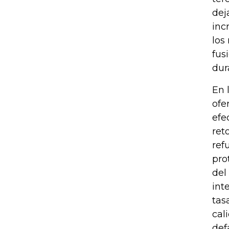
dej
inc
los
fus
dur
En 
ofe
efe
ret
ref
pro
del
int
tas
cal
def