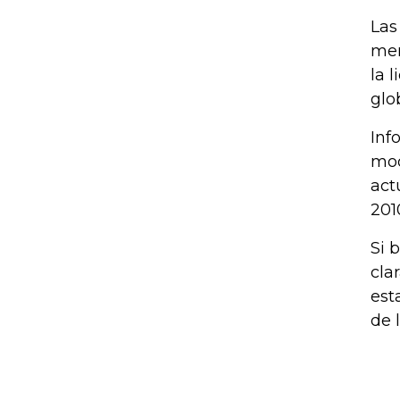
Las
mer
la 
glo
Inf
mod
act
201
Si 
cla
est
de 