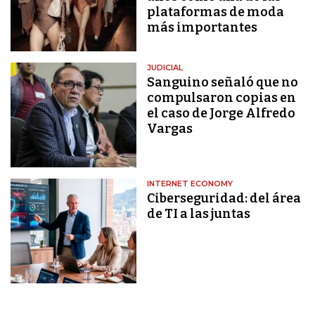
plataformas de moda
más importantes
JUDICIAL
Sanguino señaló que no
compulsaron copias en
el caso de Jorge Alfredo
Vargas
INTERNET ECONOMY
Ciberseguridad: del área
de TI a las juntas