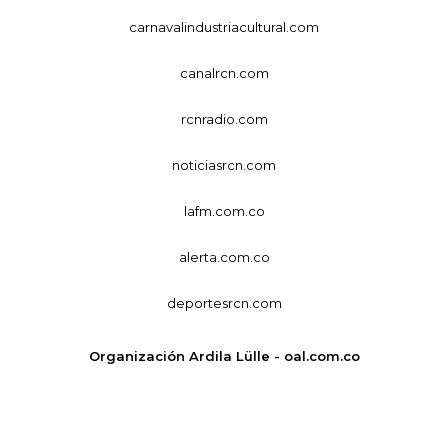
carnavalindustriacultural.com
canalrcn.com
rcnradio.com
noticiasrcn.com
lafm.com.co
alerta.com.co
deportesrcn.com
Organización Ardila Lülle - oal.com.co