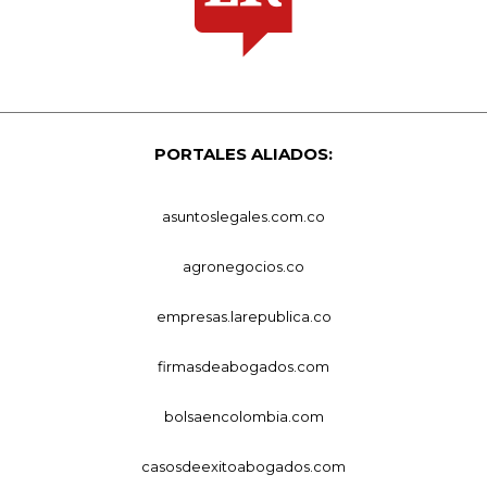
PORTALES ALIADOS:
asuntoslegales.com.co
agronegocios.co
empresas.larepublica.co
firmasdeabogados.com
bolsaencolombia.com
casosdeexitoabogados.com