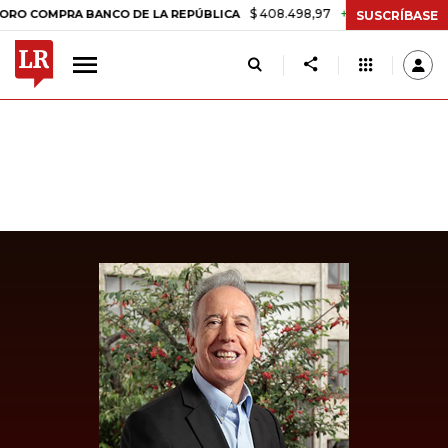
$ 408.498,97
+$ 8.753,81
+2,19%
PRA BANCO DE LA REPÚBLICA
T
SUSCRÍBASE