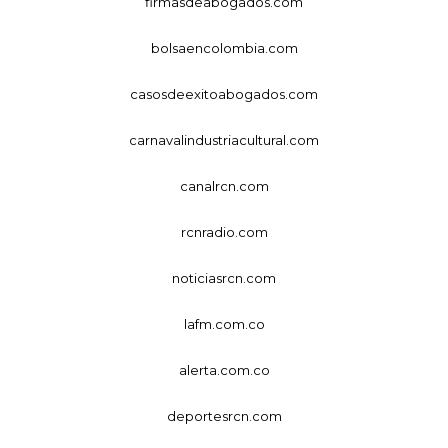
firmasdeabogados.com
bolsaencolombia.com
casosdeexitoabogados.com
carnavalindustriacultural.com
canalrcn.com
rcnradio.com
noticiasrcn.com
lafm.com.co
alerta.com.co
deportesrcn.com