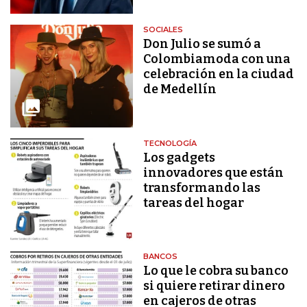
SOCIALES
Don Julio se sumó a
Colombiamoda con una
celebración en la ciudad
de Medellín
TECNOLOGÍA
Los gadgets
innovadores que están
transformando las
tareas del hogar
BANCOS
Lo que le cobra su banco
si quiere retirar dinero
en cajeros de otras