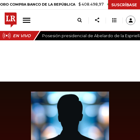
$ 408.498,97
+$ 8.753,81
+2,19%
MPRA BANCO DE LA REPÚBLICA
SUSCRÍBASE
EN VIVO
Posesión presidencial de Abelardo de la Espriell