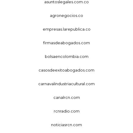
asuntoslegales.com.co
agronegocios.co
empresas.larepublica.co
firmasdeabogados.com
bolsaencolombia.com
casosdeexitoabogados.com
carnavalindustriacultural.com
canalrcn.com
rcnradio.com
noticiasrcn.com