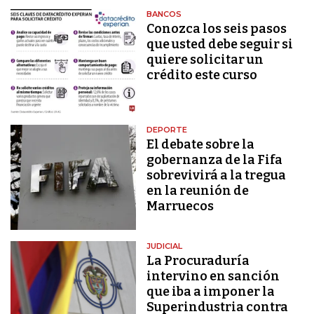
BANCOS
Conozca los seis pasos
que usted debe seguir si
quiere solicitar un
crédito este curso
DEPORTE
El debate sobre la
gobernanza de la Fifa
sobrevivirá a la tregua
en la reunión de
Marruecos
JUDICIAL
La Procuraduría
intervino en sanción
que iba a imponer la
Superindustria contra