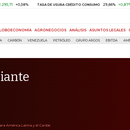
+0,58%
29,66%
+0,87%
+3,02
TASA DE USURA CRÉDITO CONSUMO
LOBOECONOMÍA
AGRONEGOCIOS
ANÁLISIS
ASUNTOS LEGALES
ÍA
CARBÓN
VENEZUELA
PETRÓLEO
GRUPO ARGOS
EBITDA
AMÉ
iante
ara América Latina y el Caribe