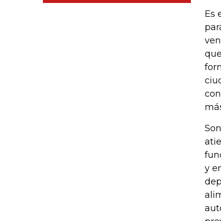
Es 
par
ven
que
for
ciu
con
más
Son
ati
fun
y e
dep
ali
aut