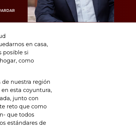
UARDAR
lud
quedarnos en casa,
 posible si
 hogar, como
 de nuestra región
 en esta coyuntura,
cada, junto con
este reto que como
n- que todos
os estándares de