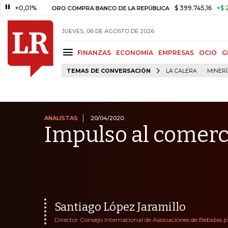
1%
$ 399.745,16
+$ 2.295,71
ORO COMPRA BANCO DE LA REPÚBLICA
JUEVES, 06 DE AGOSTO DE 2026
FINANZAS
ECONOMÍA
EMPRESAS
OCIO
G
TEMAS DE CONVERSACIÓN
LA CALERA
MINER
ANALISTAS
20/04/2020
Impulso al comerc
Santiago López Jaramillo
Director Consejo Internacional de Asociaciones de Bebidas p