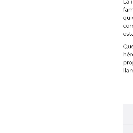
La 
fam
qui
com
est
Que
hér
pro
lla