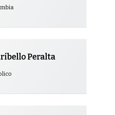
lombia
ibello Peralta
blico