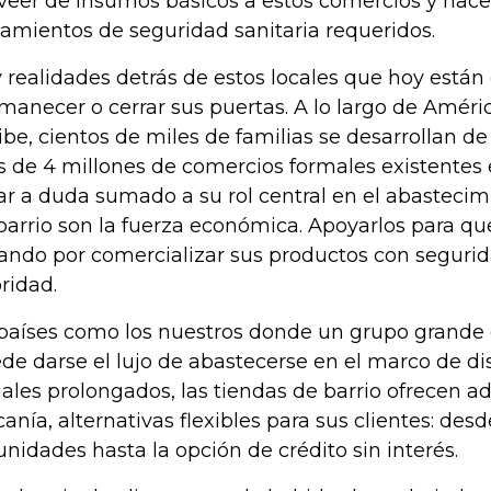
veer de insumos básicos a estos comercios y hacer
eamientos de seguridad sanitaria requeridos.
 realidades detrás de estos locales que hoy están 
manecer o cerrar sus puertas. A lo largo de Améric
ibe, cientos de miles de familias se desarrollan d
 de 4 millones de comercios formales existentes e
ar a duda sumado a su rol central en el abastecimi
barrio son la fuerza económica. Apoyarlos para q
ando por comercializar sus productos con segurid
oridad.
países como los nuestros donde un grupo grande 
de darse el lujo de abastecerse en el marco de d
iales prolongados, las tiendas de barrio ofrecen 
canía, alternativas flexibles para sus clientes: des
unidades hasta la opción de crédito sin interés.