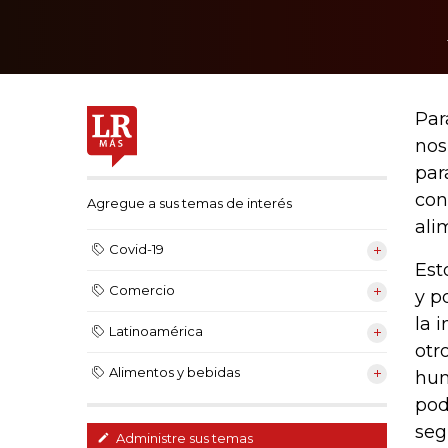
Par
nos
par
con
Agregue a sus temas de interés
ali
Covid-19
Est
Comercio
y p
la 
Latinoamérica
otr
Alimentos y bebidas
hum
pod
seg
Administre sus temas