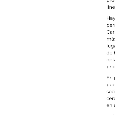
pro
lin
Hay
per
Car
más
lug
de 
opt
pri
En 
pue
soc
cer
en 