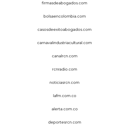
firmasdeabogados.com
bolsaencolombia.com
casosdeexitoabogados.com
carnavalindustriacultural.com
canalrcn.com
rcnradio.com
noticiasrcn.com
lafm.com.co
alerta.com.co
deportesrcn.com