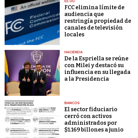
EE.UU.
FCC elimina límite de
audiencia que
restringía propiedad de
canales de televisión
locales
HACIENDA
De la Espriella se reúne
con Milei y destacó su
influencia en su llegada
a la Presidencia
BANCOS
El sector fiduciario
cerró con activos
administrados por
$1.169 billones a junio