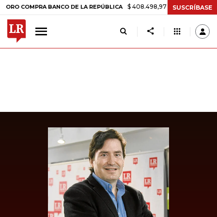
$ 408.498,97
+$ 8.753,81
+2,19%
COMPRA BANCO DE LA REPÚBLICA
SUSCRÍBASE