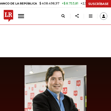
$ 408.498,97
+$ 8.753,81
+2,19%
 LA REPÚBLICA
TASA DE USURA
SUSCRÍBASE