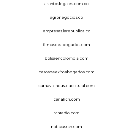
asuntoslegales.com.co
agronegocios.co
empresas.larepublica.co
firmasdeabogados.com
bolsaencolombia.com
casosdeexitoabogados.com
carnavalindustriacultural.com
canalrcn.com
rcnradio.com
noticiasrcn.com