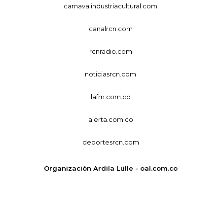
carnavalindustriacultural.com
canalrcn.com
rcnradio.com
noticiasrcn.com
lafm.com.co
alerta.com.co
deportesrcn.com
Organización Ardila Lülle - oal.com.co