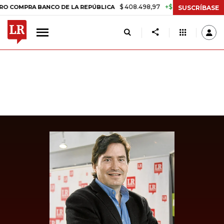
$ 408.498,97
+$ 8.753,81
+2,19%
PRA BANCO DE LA REPÚBLICA
TA
SUSCRÍBASE