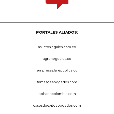
PORTALES ALIADOS:
asuntoslegales.com.co
agronegocios.co
empresas.larepublica.co
firmasdeabogados.com
bolsaencolombia.com
casosdeexitoabogados.com