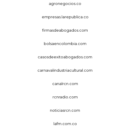
agronegocios.co
empresas.larepublica.co
firmasdeabogados.com
bolsaencolombia.com
casosdeexitoabogados.com
carnavalindustriacultural.com
canalrcn.com
rcnradio.com
noticiasrcn.com
lafm.com.co