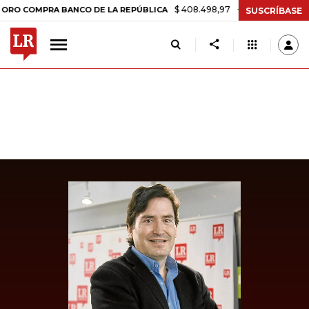
$ 408.498,97
+$ 8.753,81
+2,19%
COMPRA BANCO DE LA REPÚBLICA
SUSCRÍBASE